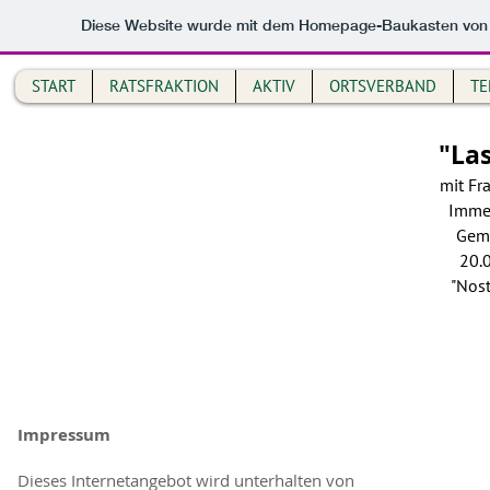
Diese Website wurde mit dem Homepage-Baukasten vo
START
RATSFRAKTION
AKTIV
ORTSVERBAND
TE
BÜNDNIS 90 / DIE GRÜNEN
"La
ORTSVERBAND GEORGENSGMÜND
mit Fr
Sprecher: Susann Ziegler, Jürgen Neubauer
Immer
Kontakt:
susann.ziegler@gruene-geo.de
Geme
20.
"Nost
GEMEINDERATSFRAKTION GEORGENSGMÜND
Fraktionssprecher: Gerd Berghofer
Kontakt:
gerd-berghofer@gerd-berghofer.de
Impressum
Dieses Internetangebot wird unterhalten von